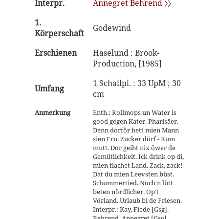
Interpr.
Annegret Behrend 〉〉
1.
Godewind
Körperschaft
Erschienen
Haselund : Brook-
Production, [1985]
1 Schallpl. : 33 UpM ; 30
Umfang
cm
Anmerkung
Enth.: Rollmops un Water is
good gegen Kater. Pharisäer.
Denn dorför hett mien Mann
sien Fru. Zucker dörf - Rum
mutt. Dor geiht nix öwer de
Gemütlichkeit. Ick drink op di,
mien flachet Land. Zack, zack!
Dat du mien Leevsten büst.
Schummertied. Noch'n lütt
beten nördlicher. Op't
Vörland. Urlaub bi de Friesen.
Interpr.: Kay, Fiede [Gsg].
Behrend, Annegret [Gsg].