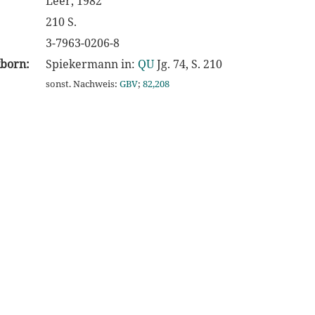
Leer, 1982
210 S.
3-7963-0206-8
kborn:
Spiekermann in:
QU
Jg. 74, S. 210
sonst. Nachweis:
GBV
;
82,208