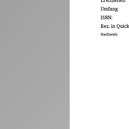
Erschienen
Umfang
ISBN:
Rez. in Quic
Nachweis