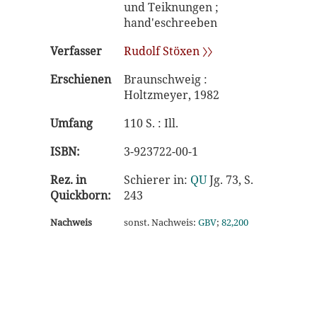
und Teiknungen ;
hand'eschreeben
Verfasser
Rudolf Stöxen 〉〉
Erschienen
Braunschweig :
Holtzmeyer, 1982
Umfang
110 S. : Ill.
ISBN:
3-923722-00-1
Rez. in
Schierer in:
QU
Jg. 73, S.
Quickborn:
243
Nachweis
sonst. Nachweis:
GBV
;
82,200