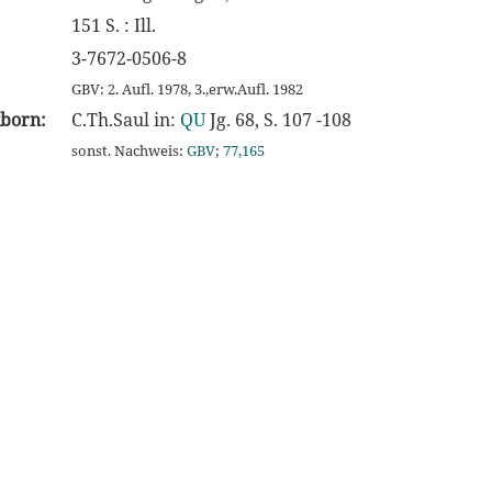
151 S. : Ill.
3-7672-0506-8
GBV: 2. Aufl. 1978, 3.,erw.Aufl. 1982
kborn:
C.Th.Saul in:
QU
Jg. 68, S. 107 -108
sonst. Nachweis:
GBV
;
77,165