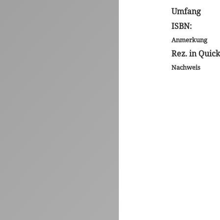
Umfang
ISBN:
Anmerkung
Rez. in Quic
Nachweis