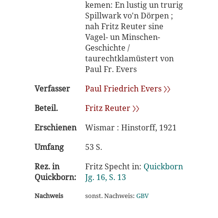
kemen: En lustig un trurig
Spillwark vo'n Dörpen ;
nah Fritz Reuter sine
Vagel- un Minschen-
Geschichte /
taurechtklamüstert von
Paul Fr. Evers
Verfasser
Paul Friedrich Evers 〉〉
Beteil.
Fritz Reuter 〉〉
Erschienen
Wismar : Hinstorff, 1921
Umfang
53 S.
Rez. in
Fritz Specht in:
Quickborn
Quickborn:
Jg. 16, S. 13
Nachweis
sonst. Nachweis:
GBV