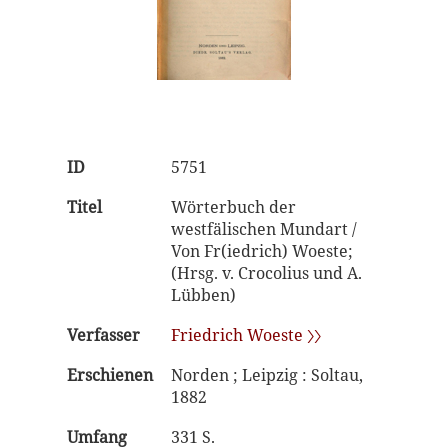
ID
5751
Titel
Wörterbuch der
westfälischen Mundart /
Von Fr(iedrich) Woeste;
(Hrsg. v. Crocolius und A.
Lübben)
Verfasser
Friedrich Woeste 〉〉
Erschienen
Norden ; Leipzig : Soltau,
1882
Umfang
331 S.