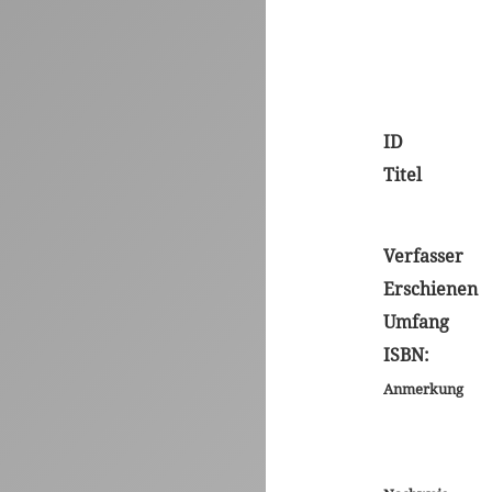
ID
Titel
Verfasser
Erschienen
Umfang
ISBN:
Anmerkung