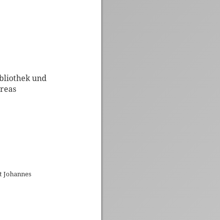
ibliothek und
dreas
st Johannes