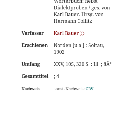
Wörterbuch: nebst
Dialektproben / ges. von
Karl Bauer. Hrsg. von
Hermann Collitz
Verfasser
Karl Bauer 〉〉
Erschienen
Norden [u.a.] : Soltau,
1902
Umfang
XXV, 105, 320 S. : Ill. ; 8Â°
Gesamttitel
; 4
Nachweis
sonst. Nachweis:
GBV