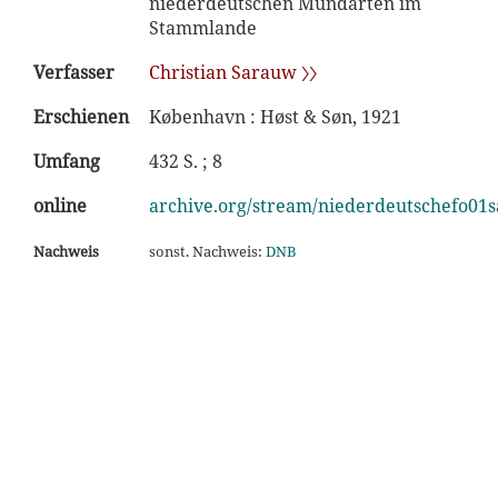
niederdeutschen Mundarten im
Stammlande
Verfasser
Christian Sarauw 〉〉
Erschienen
København : Høst & Søn, 1921
Umfang
432 S. ; 8
online
archive.org/stream/niederdeutschefo01sa
Nachweis
sonst. Nachweis:
DNB