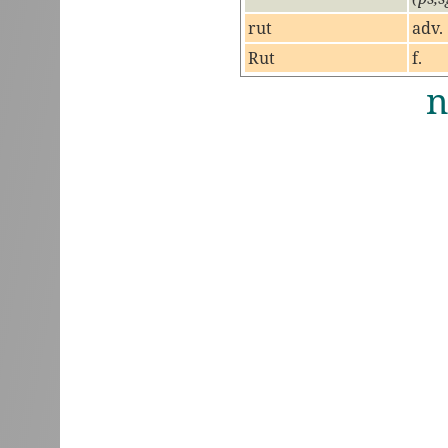
rut
adv.
Rut
f.
n