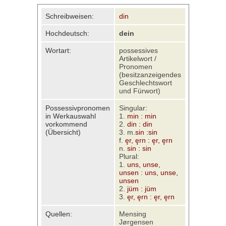
Schreibweisen:
din
Hochdeutsch:
dein
Wortart:
possessives
Artikelwort /
Pronomen
(besitzanzeigendes
Geschlechtswort
und Fürwort)
Possessivpronomen
Singular:
in Werkauswahl
1.
min : min
vorkommend
2.
din : din
(Übersicht)
3. m.
sin :sin
f.
ȩr, ȩrn : ȩr, ȩrn
n.
sin : sin
Plural:
1.
uns, unse,
unsen : uns, unse,
unsen
2.
jüm : jüm
3.
ȩr, ȩrn : ȩr, ȩrn
Quellen:
Mensing
Jørgensen