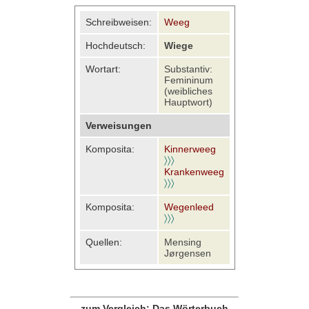
Schreibweisen:
Weeg
Hochdeutsch:
Wiege
Wortart:
Substantiv:
Femininum
(weibliches
Hauptwort)
Verweisungen
Komposita:
Kinnerweeg
〉〉〉
Krankenweeg
〉〉〉
Komposita:
Wegenleed
〉〉〉
Quellen:
Mensing
Jørgensen
zum Vergleich: Das Wörterbuch