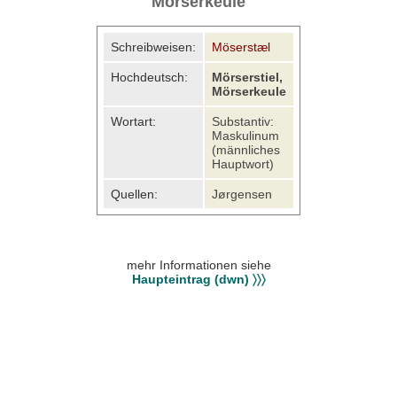
Mörserkeule
Schreibweisen:
Möserstæl
Hochdeutsch:
Mörserstiel,
Mörserkeule
Wortart:
Substantiv:
Maskulinum
(männliches
Hauptwort)
Quellen:
Jørgensen
mehr Informationen siehe
Haupteintrag (dwn) 〉〉〉