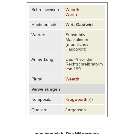
Schreibweisen:
Weerth
Werth
Hochdeutsch:
Wirt, Gastwirt
Wortart:
Substantiv:
Maskulinum
(männliches
Hauptwort)
Anmerkung:
Das
-h
vor der
Rechtschreibreform
von 1901.
Plural
Weerth
Verweisungen
Komposita:
Krogweerth
〉〉〉
Quellen:
Jørgensen
zum Vergleich: Das Wörterbuch