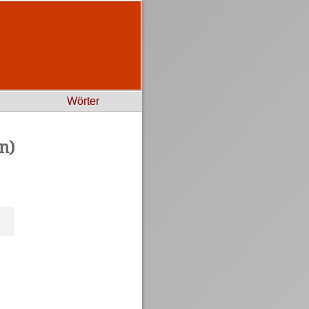
Wörter
n)