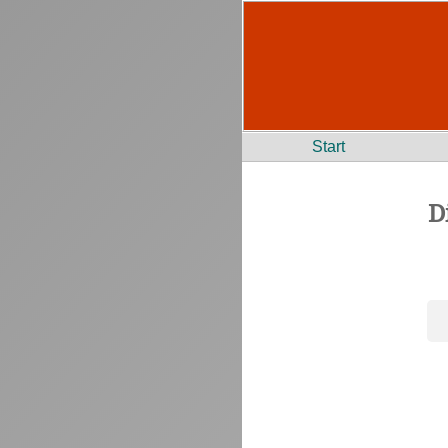
Start
D