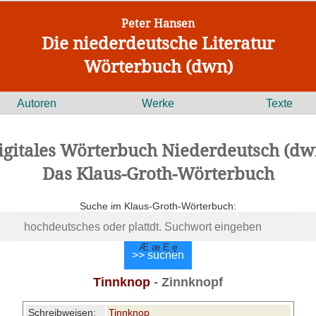
Peter Hansen
Die niederdeutsche Literatur
Wörterbuch (dwn)
Autoren
Werke
Texte
igitales Wörterbuch Niederdeutsch (dw
Das Klaus-Groth-Wörterbuch
Suche im Klaus-Groth-Wörterbuch:
Æ æ Ȩ ȩ
Tinnknop
- Zinnknopf
Schreibweisen:
Tinnknop