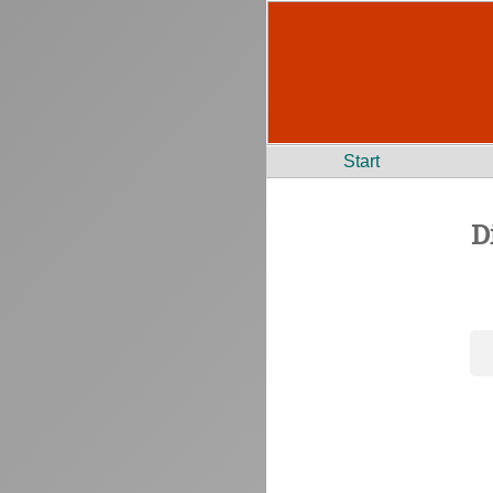
Start
D