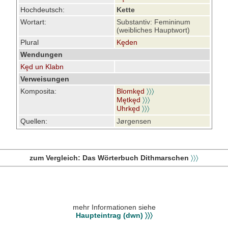
Hochdeutsch:
Kette
Wortart:
Substantiv: Femininum
(weibliches Hauptwort)
Plural
Kȩden
Wendungen
Kȩd un Klabn
Verweisungen
Komposita:
Blomkȩd
〉〉〉
Mȩtkȩd
〉〉〉
Uhrkȩd
〉〉〉
Quellen:
Jørgensen
zum Vergleich: Das Wörterbuch Dithmarschen
〉〉〉
mehr Informationen siehe
Haupteintrag (dwn) 〉〉〉