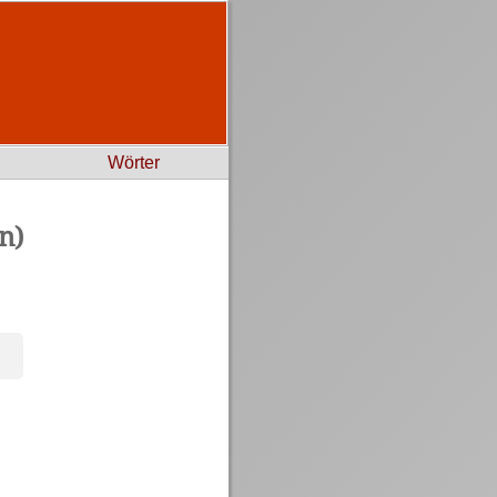
Wörter
n)