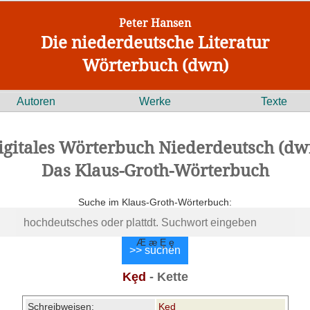
Peter Hansen
Die niederdeutsche Literatur
Wörterbuch (dwn)
Autoren
Werke
Texte
igitales Wörterbuch Niederdeutsch (dw
Das Klaus-Groth-Wörterbuch
Suche im Klaus-Groth-Wörterbuch:
Æ æ Ȩ ȩ
Kȩd
- Kette
Schreibweisen:
Kȩd