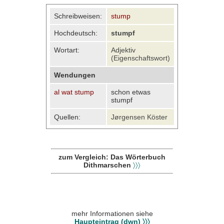
Schreibweisen:
stump
Hochdeutsch:
stumpf
Wortart:
Adjektiv
(Eigenschaftswort)
Wendungen
al wat stump
schon etwas
stumpf
Quellen:
Jørgensen Köster
zum Vergleich: Das Wörterbuch
Dithmarschen
〉〉〉
mehr Informationen siehe
Haupteintrag (dwn) 〉〉〉