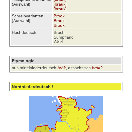
(Auswahl)
[brauk]
[brouk]
Schreibvarianten
Brook
(Auswahl)
Brauk
Brouk
Hochdeutsch
Bruch
Sumpfland
Wald
Etymologie
aus mittelniederdeutsch
brōk
, altsächsisch
brōk?
Nordniederdeutsch /