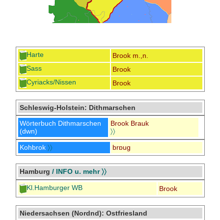
Harte
Brook m.,n.
Sass
Brook
Cyriacks/Nissen
Brook
Schleswig-Holstein: Dithmarschen
Wörterbuch Dithmarschen
Brook Brauk
(dwn)
〉〉
Kohbrok
〉〉
brɒug
Hamburg
/ INFO u. mehr 〉〉
Kl.Hamburger WB
Brook
Niedersachsen (Nordnd): Ostfriesland