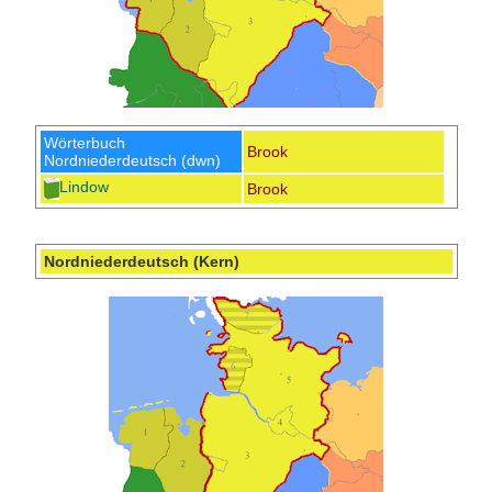
Wörterbuch
Brook
Nordniederdeutsch (dwn)
Lindow
Brook
Nordniederdeutsch (Kern)