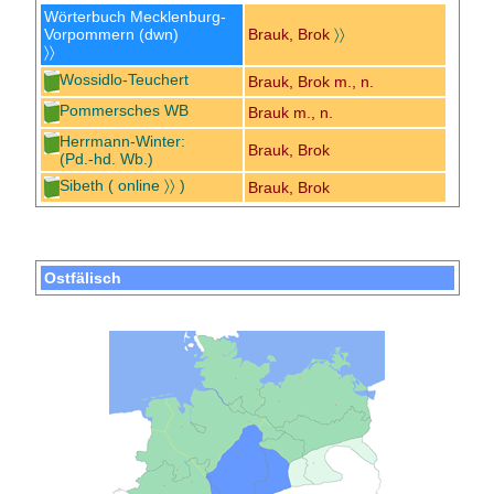
Wörterbuch Mecklenburg-
Vorpommern (dwn)
Brauk, Brok
〉〉
〉〉
Wossidlo-Teuchert
Brauk, Brok m., n.
Pommersches WB
Brauk m., n.
Herrmann-Winter:
Brauk, Brok
(Pd.-hd. Wb.)
Sibeth
( online 〉〉 )
Brauk, Brok
Ostfälisch