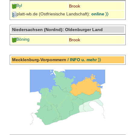
Byl
Brook
platt-wb.de (Ostfriesische Landschaft):
online 〉〉
Niedersachsen (Nordnd): Oldenburger Land
Böning
Brook
Mecklenburg-Vorpommern
/ INFO u. mehr 〉〉