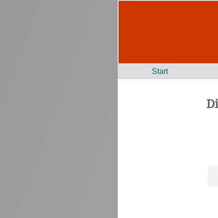
Start
D