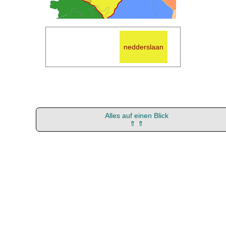
Wörterbuch
Nordniederdeutsch
nedderslaan
(dwn)
Alles auf einen Blick
⇑ ⇑