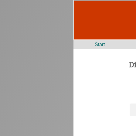
Start
D