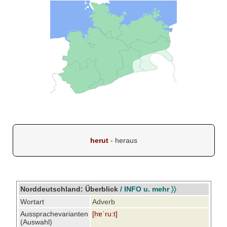
herut
- heraus
Norddeutschland: Überblick
/ INFO u. mehr 〉〉
Wortart
Adverb
Aussprachevarianten
[hɐˈru:t]
(Auswahl)