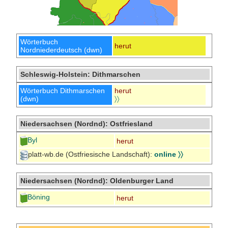
Wörterbuch
herut
Nordniederdeutsch (dwn)
Schleswig-Holstein: Dithmarschen
Wörterbuch Dithmarschen
herut
(dwn)
〉〉
Niedersachsen (Nordnd): Ostfriesland
Byl
herut
platt-wb.de (Ostfriesische Landschaft):
online 〉〉
Niedersachsen (Nordnd): Oldenburger Land
Böning
herut