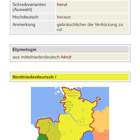
Schreibvarianten
herut
(Auswahl)
Hochdeutsch
heraus
Anmerkung
gebräuchlicher die Verkürzung zu
rut
Etymologie
aus mittelniederdeutsch
hērūt
Nordniederdeutsch /