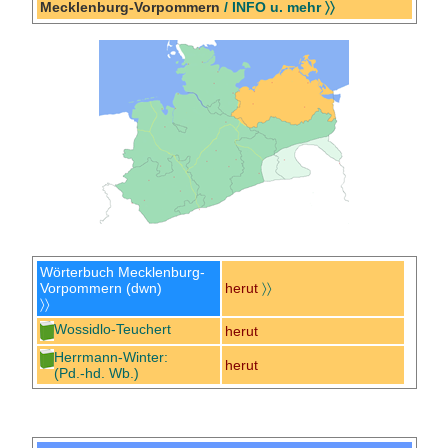
Mecklenburg-Vorpommern
/ INFO u. mehr 〉〉
Wörterbuch Mecklenburg-
Vorpommern (dwn)
herut
〉〉
〉〉
Wossidlo-Teuchert
herut
Herrmann-Winter:
herut
(Pd.-hd. Wb.)