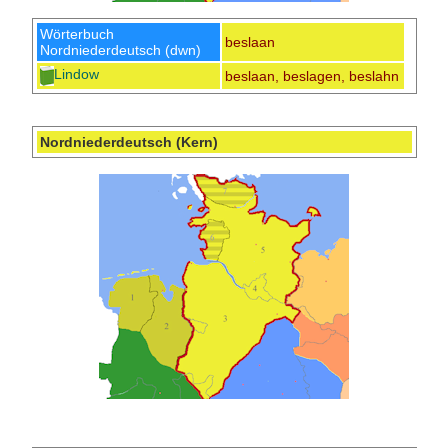
Wörterbuch
beslaan
Nordniederdeutsch (dwn)
Lindow
beslaan, beslagen, beslahn
Nordniederdeutsch (Kern)