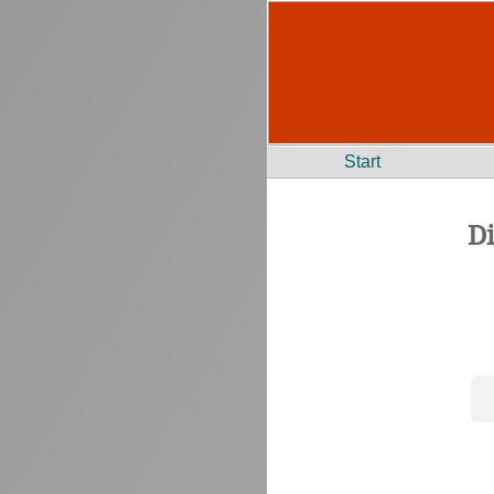
Start
D