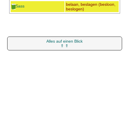
belaan, beslagen (besloon,
Sass
beslogen)
Alles auf einen Blick
⇑ ⇑