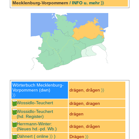
Mecklenburg-Vorpommern
/ INFO u. mehr 〉〉
Wörterbuch Mecklenburg-
Vorpommern (dwn)
drägen, drågen
〉〉
〉〉
Wossidlo-Teuchert
drägen, dragen
Wossidlo-Teuchert
drägen
(hd. Register)
Herrmann-Winter:
drägen, drågen
(Neues hd.-pd. Wb.)
Dähnert
( online 〉〉 )
Drägen
〉〉