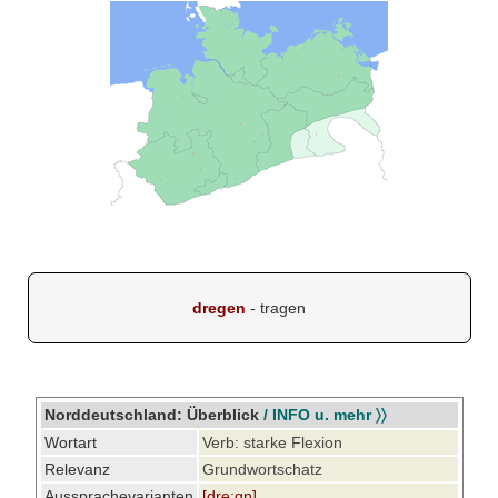
dregen
- tragen
Norddeutschland: Überblick
/ INFO u. mehr 〉〉
Wortart
Verb: starke Flexion
Relevanz
Grundwortschatz
Aussprachevarianten
[dre:gn]