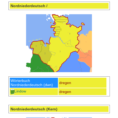
Nordniederdeutsch /
Wörterbuch
dregen
Nordniederdeutsch (dwn)
Lindow
dregen
Nordniederdeutsch (Kern)