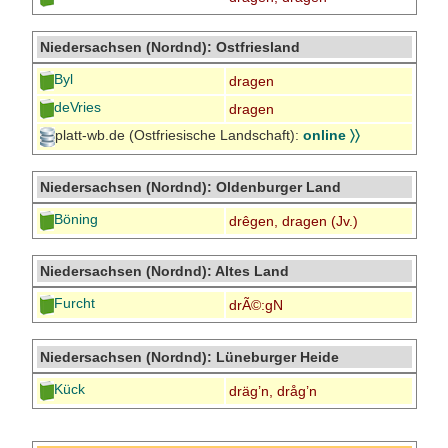
Niedersachsen (Nordnd): Ostfriesland
Byl
dragen
deVries
dragen
platt-wb.de (Ostfriesische Landschaft):
online 〉〉
Niedersachsen (Nordnd): Oldenburger Land
Böning
drêgen, dragen (Jv.)
Niedersachsen (Nordnd): Altes Land
Furcht
drÃ©:gN
Niedersachsen (Nordnd): Lüneburger Heide
Kück
dräg’n, dråg’n