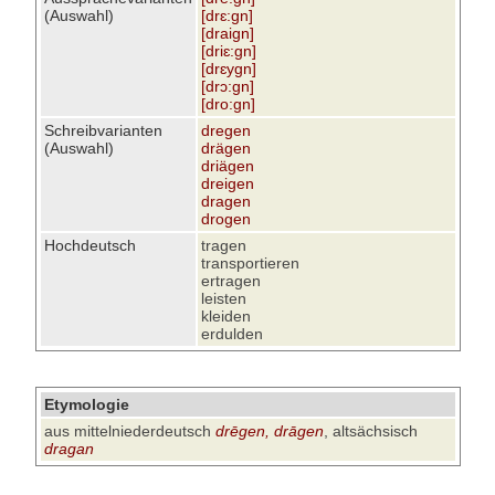
(Auswahl)
[drɛ:gn]
[draign]
[driɛ:gn]
[drɛygn]
[drɔ:gn]
[dro:gn]
Schreibvarianten
dregen
(Auswahl)
drägen
driägen
dreigen
dragen
drogen
Hochdeutsch
tragen
transportieren
ertragen
leisten
kleiden
erdulden
Etymologie
aus mittelniederdeutsch
drēgen, drāgen
, altsächsisch
dragan