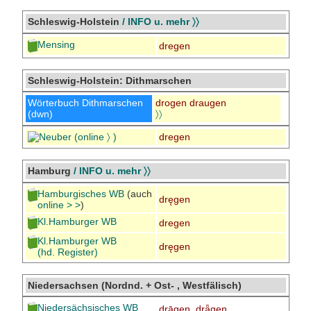
Schleswig-Holstein
/ INFO u. mehr 〉〉
Mensing
dregen
Schleswig-Holstein: Dithmarschen
Wörterbuch Dithmarschen
drogen draugen
(dwn)
〉〉
Neuber
(online 〉 )
dregen
Hamburg
/ INFO u. mehr 〉〉
Hamburgisches WB
(auch
dręgen
online > >
)
Kl.Hamburger WB
dregen
Kl.Hamburger WB
dręgen
(hd. Register)
Niedersachsen (Nordnd. + Ost- , Westfälisch)
Niedersächsisches WB
drāgen, drǟgen