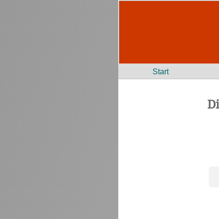
Start
D