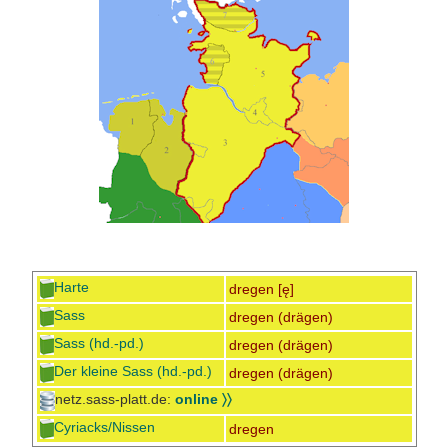
Harte
dregen [ę]
Sass
dregen (drägen)
Sass (hd.-pd.)
dregen (drägen)
Der kleine Sass (hd.-pd.)
dregen (drägen)
netz.sass-platt.de:
online 〉〉
Cyriacks/Nissen
dregen