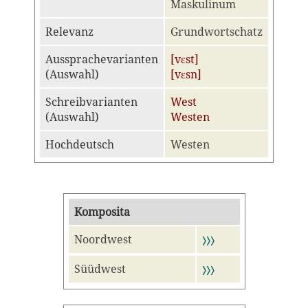
Maskulinum
Relevanz
Grundwortschatz
Aussprachevarianten
[vɛst]
(Auswahl)
[vɛsn]
Schreibvarianten
West
(Auswahl)
Westen
Hochdeutsch
Westen
Komposita
Noordwest
〉〉〉
Süüdwest
〉〉〉