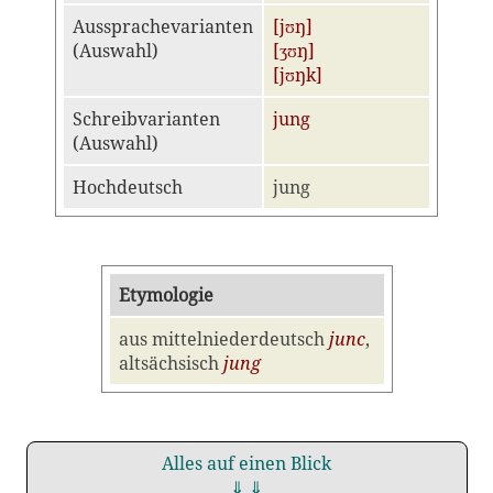
Aussprachevarianten
[jʊŋ]
(Auswahl)
[ʒʊŋ]
[jʊŋk]
Schreibvarianten
jung
(Auswahl)
Hochdeutsch
jung
Etymologie
aus mittelniederdeutsch
junc
,
altsächsisch
jung
Alles auf einen Blick
⇓ ⇓