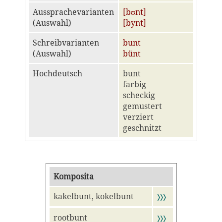
Aussprachevarianten
[bʊnt]
(Auswahl)
[bynt]
Schreibvarianten
bunt
(Auswahl)
bünt
Hochdeutsch
bunt
farbig
scheckig
gemustert
verziert
geschnitzt
Komposita
kakelbunt, kokelbunt
〉〉〉
rootbunt
〉〉〉