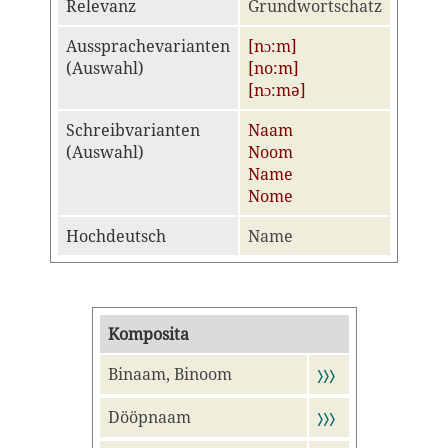
Relevanz
Grundwortschatz
Aussprachevarianten
[nɔ:m]
(Auswahl)
[no:m]
[nɔ:mə]
Schreibvarianten
Naam
(Auswahl)
Noom
Name
Nome
Hochdeutsch
Name
Komposita
Binaam, Binoom
〉〉〉
Dööpnaam
〉〉〉