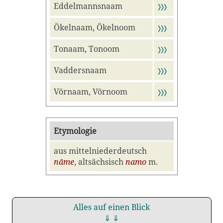
Eddelmannsnaam
〉〉〉
Ökelnaam, Ökelnoom
〉〉〉
Tonaam, Tonoom
〉〉〉
Vaddersnaam
〉〉〉
Vörnaam, Vörnoom
〉〉〉
Etymologie
aus mittelniederdeutsch
nāme
, altsächsisch
namo
m.
Alles auf einen Blick
⇓ ⇓