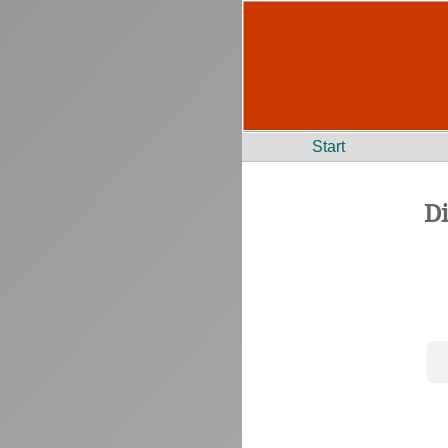
Start
D