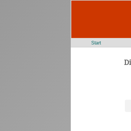
Start
D