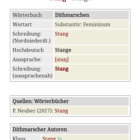
Wörterbuch
Dithmarschen
Wortart
Substantiv: Femininum
Schreibung:
Stang
(Nordniederdt.)
Hochdeutsch
Stange
Aussprache:
[staŋ]
Schreibung:
Stang
(aussprachenah)
Quellen: Wörterbücher
P. Neuber (2017):
Stang
Dithmarscher Autoren
Klaus
Stang
〉〉