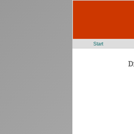
Start
D