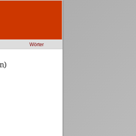
Wörter
n)