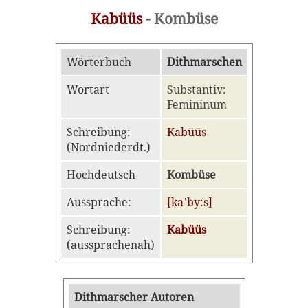
Kabüüs
- Kombüse
Wörterbuch
Dithmarschen
Wortart
Substantiv:
Femininum
Schreibung:
Kabüüs
(Nordniederdt.)
Hochdeutsch
Kombüse
Aussprache:
[kaˈby:s]
Schreibung:
Kabüüs
(aussprachenah)
Dithmarscher Autoren