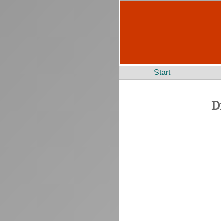
Start
D