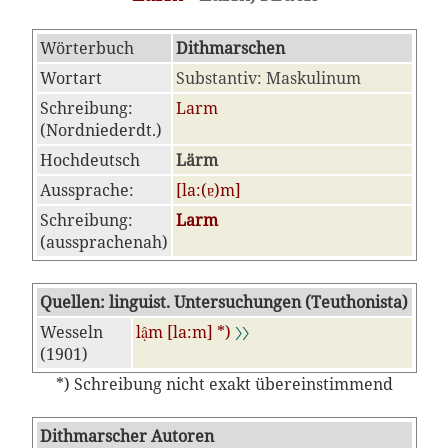
Wörterbuch
Dithmarschen
Wortart
Substantiv: Maskulinum
Schreibung:
Larm
(Nordniederdt.)
Hochdeutsch
Lärm
Aussprache:
[la:(ɐ)m]
Schreibung:
Larm
(aussprachenah)
Quellen: linguist. Untersuchungen (Teuthonista)
Wesseln
lậm [la:m] *)
〉〉
(1901)
*) Schreibung nicht exakt übereinstimmend
Dithmarscher Autoren