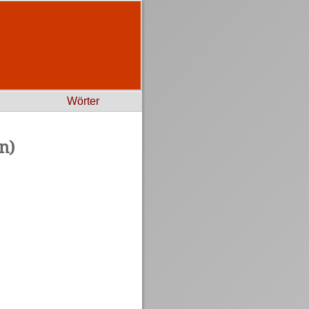
Wörter
n)