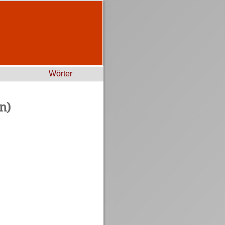
Wörter
n)