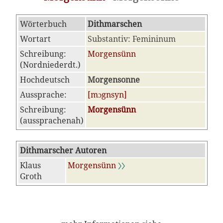
Wörterbuch
Dithmarschen
Wortart
Substantiv: Femininum
Schreibung:
Morgensünn
(Nordniederdt.)
Hochdeutsch
Morgensonne
Aussprache:
[mɔgnsyn]
Schreibung:
Morgensünn
(aussprachenah)
Dithmarscher Autoren
Klaus
Morgensünn
〉〉
Groth