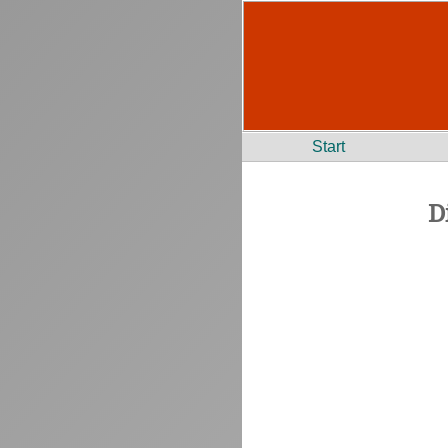
Start
D