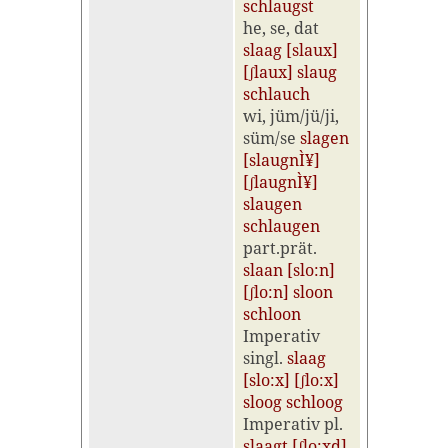
schlaugst
he, se, dat
slaag [slaux]
[ʃlaux] slaug
schlauch
wi, jüm/jü/ji,
süm/se
slagen
[slaugnÌ¥]
[ʃlaugnÌ¥]
slaugen
schlaugen
part.prät.
slaan [slo:n]
[ʃlo:n] sloon
schloon
Imperativ
singl.
slaag
[slo:x] [ʃlo:x]
sloog schloog
Imperativ pl.
slaagt [ʃlo:xd]