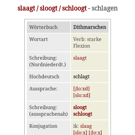
slaagt / sloogt / schloogt
- schlagen
Wörterbuch
Dithmarschen
Wortart
Verb: starke
Flexion
Schreibung:
slaagt
(Nordniederdt.)
Hochdeutsch
schlagt
Aussprache:
[ʃlo:xd]
[slo:xd]
Schreibung:
sloogt
(aussprachenah)
schloogt
Konjugation
ik:
slaag
[slo:x] [ʃlo:x]