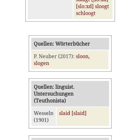
[slo:xd] sloogt
schloogt
Quellen: Wörterbücher
P. Neuber (2017):
sloon,
slogen
Quellen: linguist.
Untersuchungen
(Teuthonista)
Wesseln
slaid [slaid]
(1901)