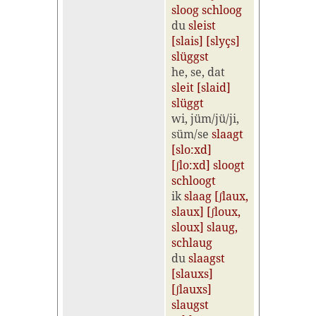
sloog schloog
du
sleist
[slais] [slyçs]
slüggst
he, se, dat
sleit [slaid]
slüggt
wi, jüm/jü/ji,
süm/se
slaagt
[slo:xd]
[ʃlo:xd] sloogt
schloogt
ik
slaag [ʃlaux,
slaux] [ʃloux,
sloux] slaug,
schlaug
du
slaagst
[slauxs]
[ʃlauxs]
slaugst