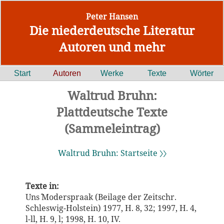
Peter Hansen
Die niederdeutsche Literatur
Autoren und mehr
Start
Autoren
Werke
Texte
Wörter
Waltrud Bruhn:
Plattdeutsche Texte
(Sammeleintrag)
Waltrud Bruhn: Startseite 〉〉
Texte in:
Uns´ Moderspraak (Beilage der Zeitschr.
Schleswig-Holstein) 1977, H. 8, 32; 1997, H. 4,
l-ll, H. 9, l; 1998, H. 10, IV.