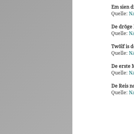
Em sien d
Quelle:
N
De dröge 
Quelle:
N
Twölf is d
Quelle:
N
De erste 
Quelle:
N
De Reis 
Quelle:
N