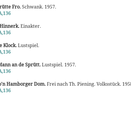
rütte Fro.
Schwank. 1957.
A,136
Hinnerk.
Einakter.
A,136
e Klock.
Lustspiel.
A,136
Mann an de Sprütt.
Lustspiel. 1957.
A,136
no'n Hamborger Dom.
Frei nach Th. Piening. Volksstück. 195
A,136