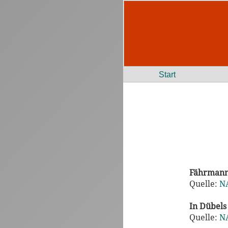
Start
Fährmann
Quelle:
N
In Dübels
Quelle:
N