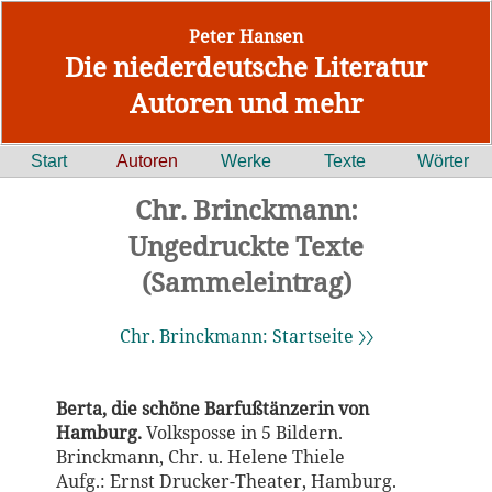
Peter Hansen
Die niederdeutsche Literatur
Autoren und mehr
Start
Autoren
Werke
Texte
Wörter
Chr. Brinckmann:
Ungedruckte Texte
(Sammeleintrag)
Chr. Brinckmann: Startseite 〉〉
Berta, die schöne Barfußtänzerin von
Hamburg.
Volksposse in 5 Bildern.
Brinckmann, Chr. u. Helene Thiele
Aufg.: Ernst Drucker-Theater, Hamburg.