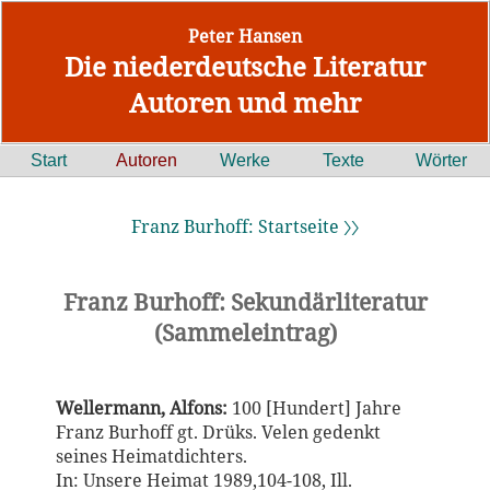
Peter Hansen
Die niederdeutsche Literatur
Autoren und mehr
Start
Autoren
Werke
Texte
Wörter
Franz Burhoff: Startseite 〉〉
Franz Burhoff: Sekundärliteratur
(Sammeleintrag)
Wellermann, Alfons:
100 [Hundert] Jahre
Franz Burhoff gt. Drüks. Velen gedenkt
seines Heimatdichters.
In: Unsere Heimat
1989,104-108, Ill.