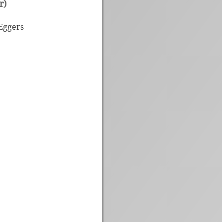
r)
 Eggers