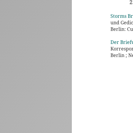
2
Storms Br
und Gedi
Berlin: Cu
Der Brief
Korrespon
Berlin ; 