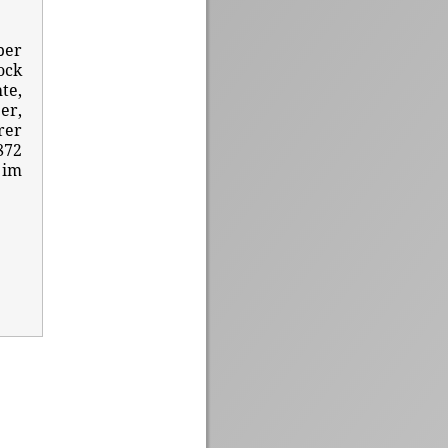
ber
ock
te,
er,
rer
872
 im