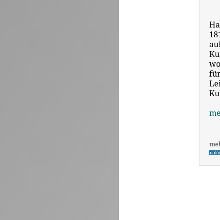
Ha
18
au
Ku
wo
fü
Le
Ku
me
me