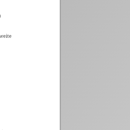
)
weite