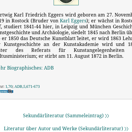
rtwig Karl Friedrich Eggers wird geboren am 27. Novem
19 in Rostock (Bruder von
Karl Eggers
); er wächst in Rost
f, studiert 1841-44 hier, in Leipzig und München Geschich
nstgeschichte und Archäologie, siedelt 1845 nach Berlin üb
 er 1850 das `Deutsche Kunstblatt´ leitet, er wird 1863 Leh
r Kunstgeschichte an der Kunstakademie wird und 1
iter des Referats für Kunstangelegenheiten
ltusministerium; er stirbt am 11. August 1872 in Berlin.
hr Biographisches: ADB
hr:
1,70
;
ADB,5,671-673
Sekundärliteratur (Sammeleintrag) 〉〉
Literatur über Autor und Werke (Sekundärliteratur) 〉〉