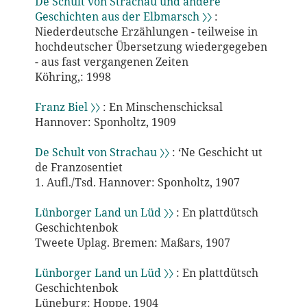
De Schult von Strachau und andere
Geschichten aus der Elbmarsch 〉〉
:
Niederdeutsche Erzählungen - teilweise in
hochdeutscher Übersetzung wiedergegeben
- aus fast vergangenen Zeiten
Köhring,: 1998
Franz Biel 〉〉
: En Minschenschicksal
Hannover: Sponholtz, 1909
De Schult von Strachau 〉〉
: ‘Ne Geschicht ut
de Franzosentiet
1. Aufl./Tsd. Hannover: Sponholtz, 1907
Lünborger Land un Lüd 〉〉
: En plattdütsch
Geschichtenbok
Tweete Uplag. Bremen: Maßars, 1907
Lünborger Land un Lüd 〉〉
: En plattdütsch
Geschichtenbok
Lüneburg: Hoppe, 1904