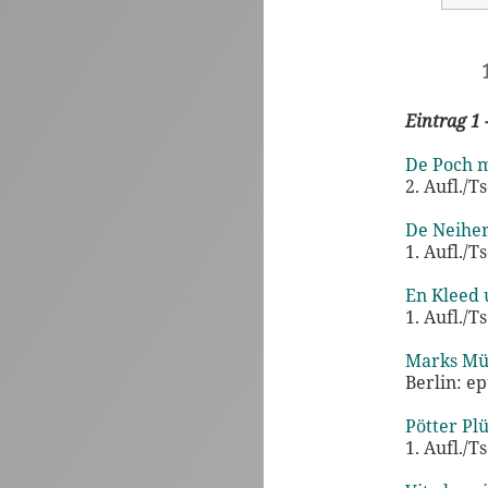
Eintrag 1 
De Poch m
2. Aufl./T
De Neiher
1. Aufl./T
En Kleed 
1. Aufl./T
Marks Müü
Berlin: e
Pötter Pl
1. Aufl./T