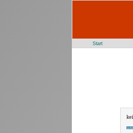
Start
ke