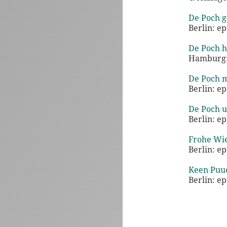
De Poch g
Berlin: e
De Poch he
Hamburg: 
De Poch m
Berlin: e
De Poch u
Berlin: e
Frohe Wie
Berlin: e
Keen Puuc
Berlin: e