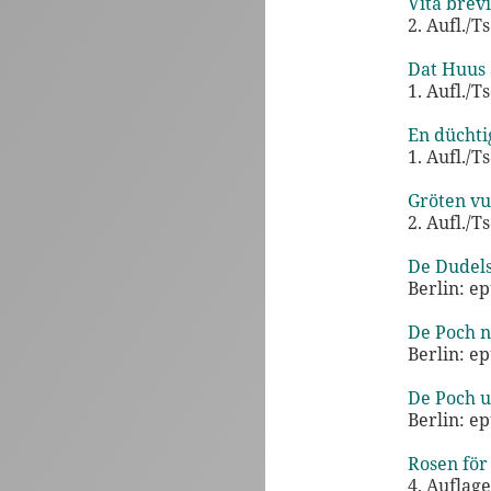
Vita brevi
2. Aufl./T
Dat Huus a
1. Aufl./T
En düchti
1. Aufl./T
Gröten vu
2. Aufl./T
De Dudels
Berlin: e
De Poch ne
Berlin: e
De Poch u
Berlin: e
Rosen för
4. Auflag