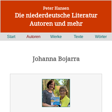
Peter Hansen
Die niederdeutsche Literatur
Autoren und mehr
Start
Autoren
Werke
Texte
Wörter
Johanna Bojarra