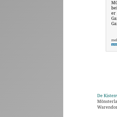
Mü
be
er
Ga
Ga
me
De Kisten
Mönsterl
Warendorf