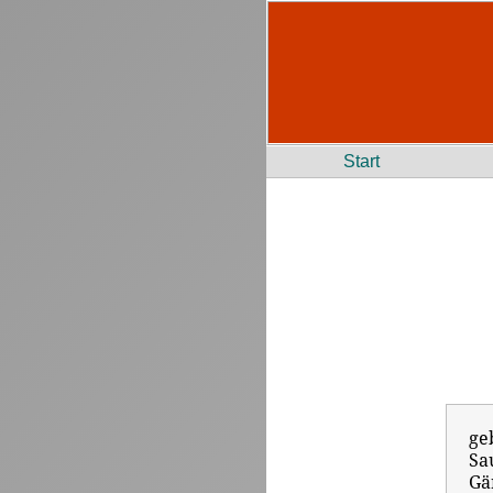
Start
ge
S
Gä