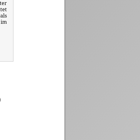
ter
tet
als
 im
)