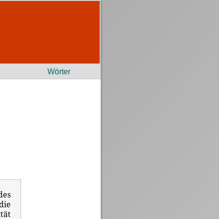
Wörter
des
ie
tät