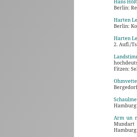
Hans Hölt
Berlin: Re
Harten Le
Berlin: Ko
Harten Le
2. Aufl./T
Landstim
hochdeut
Fitzen: Se
Ohmvette
Bergedorf
Schaulmes
Hamburg: 
Arm un r
Mundart
Hamburg: