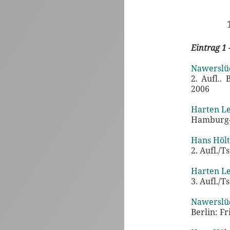
Eintrag 1 
Nawerslü
2. Aufl.
2006
Harten Le
Hamburg-B
Hans Hölt
2. Aufl./T
Harten Le
3. Aufl./T
Nawerslü
Berlin: Fr