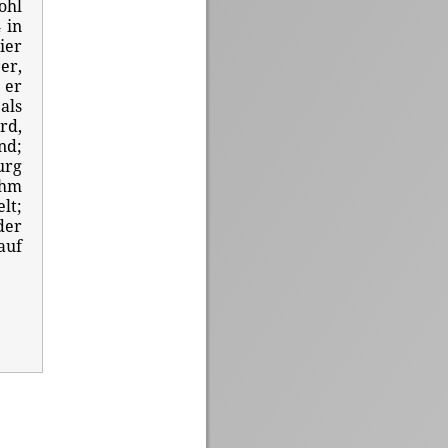
ohl
 in
ier
er,
 er
als
rd,
nd;
urg
ihm
lt;
der
auf