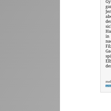
Gy
ga
Je
ab
de
si
Ha
in
na
Fi
Ga
sp
El
de
me