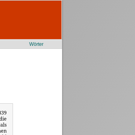
Wörter
839
die
als
hen