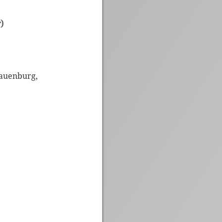
)
auenburg,