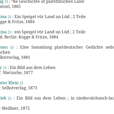
ig 〉〉
: ‘Ne Geschichte ut plattdütschen Lann'
ntzel, 1885
ina 〉〉
: Ein Speigel vör Land un Lüd ; 2 Teile
gge & Fritze, 1884
ina 〉〉
: ein Speigel vör Land un Lüd ; 2 Teile
sd. Berlin: Kogge & Fritze, 1884
men 〉〉
: Eine Sammlung plattdeutscher Gedichte nebs
schen
lbstverlag, 1881
r 〉〉
: Ein Bild aus dem Leben
: Nietzsche, 1877
ter Klein 〉〉
Selbstverlag, 1873
iek 〉〉
: Ein Bild aus dem Leben ; in niedersächsisch-l
 Meißner, 1872