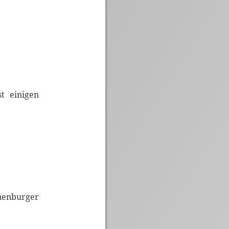
t einigen
auenburger