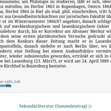
mnasiums; um Philologie zu studieren, läßt er sich, obw
nz mittellos, im Herbst 1863 in Kopenhagen, Ostern 1864
na, Herbst 1864 in Kiel als stud. phil. einschreiben, tritt h
er aus Gesundheitsrücksichten zur juristischen Fakultät üb
r er im Wintersemester 1866/67 angehört, danach schlägt
ch auf mecklenburgischem und lauenburgischem Gebiet 
uslehrer durch, bis er Korrektor am Altonaer Merkur wi
 dem seine ersten plattdeutschen Versuche gedruckt si
ch dem Konkurs dieser Zeitung macht er in Lauenb
lzpantoffeln, danach siedelte er nach Berlin über, wo 
edertz eine Stellung bei einem Auskunftsbüro vermitte
äter, wieder subsistenzlos geworden, ertränkt er sich in 
be bei Lauenburg (23. März?), er wird am 24. April 1889 
m Kirchhof in Boizenburg bestattet.
hr:
1,65f.
;
2,68
Sekundärliteratur (Sammeleintrag) 〉〉