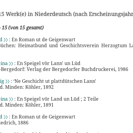
15 Werk(e) in Niederdeutsch (nach Erscheinungsjahr
- 15 (von 15 gesamt)
d 〉〉
: En Roman ut de Geigenwart
. Büchen: Heimatbund und Geschichtsverein Herzogtum L
ina 〉〉
: En Speigel vör Lann' un Lüd
ergedorf: Verlag der Bergedorfer Buchdruckerei, 1986
ig 〉〉
: ‘Ne Geschicht ut plattdütschen Lann'
sd. Minden: Köhler, 1892
ina 〉〉
: En Speigel vör Land un Lüd ; 2 Teile
sd. Minden: Köhler, 1891
d 〉〉
: En Roman ut de Geigenwart
iedrich, 1886