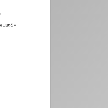
)
te Lüüd =