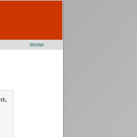
Wörter
th,