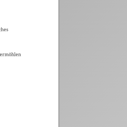
sches
vermöhlen