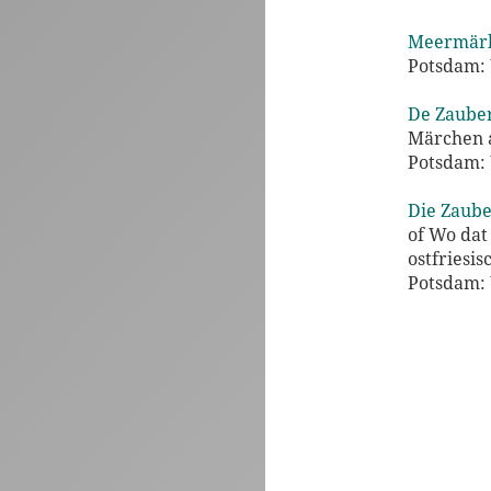
Meermärk
Potsdam: 
De Zauber
Märchen a
Potsdam: 
Die Zaube
of Wo dat
ostfriesi
Potsdam: 