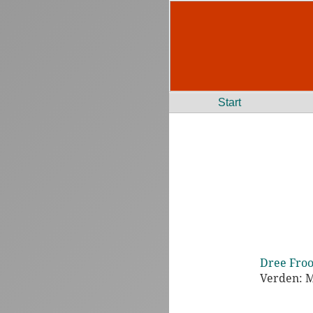
Start
Dree Froo
Verden: 