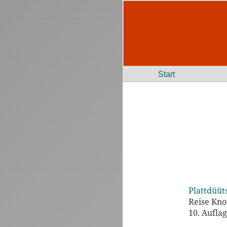
Start
Plattdüüt
Reise Kn
10. Aufla