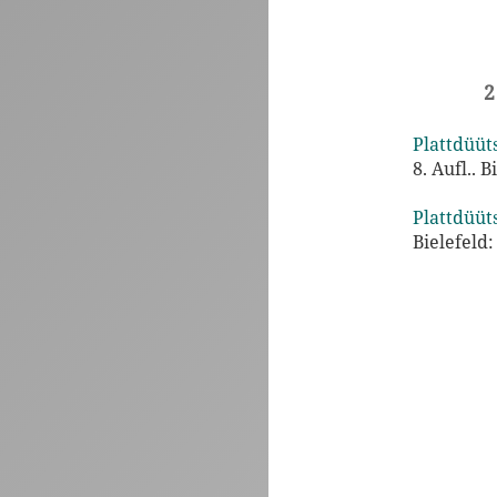
2
Plattdüüt
8. Aufl..
Plattdüüt
Bielefeld