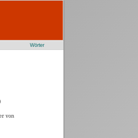
Wörter
)
er von