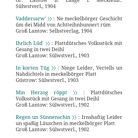
Gr. Lantow b. Laage i. Mecklenb.:
Sülwstverl., 1904
Vaddersarw' 〉〉
: Ne meckelbörger Geschicht
üm dei Midd von Achtteihnhunnert rüm
Groß Lantow: Selbstverlag, 1904
Ihrlich Lüd' 〉〉
: Plattdütsches Volksstück mit
Gesang in twei Deihl
Groß Lantow: Sülwstverl., 1903
In korten Tüg 〉〉
: Niege Leider, Vertells un
Nahdichtels in meckelbörger Platt
Güstrow: Sülwstverl., 1903
Min Herzog röppt 〉〉
: Plattdütsches
Volksstück mit Gesang in twei Deihl
Groß Lantow: Sülwstverl., 1902
Regen un Sünnenschin 〉〉
: Irnshaftig Leider
un spaßig Läuschen in meckelbörger Platt
Groß Lantow: Sülwstverl., 1902