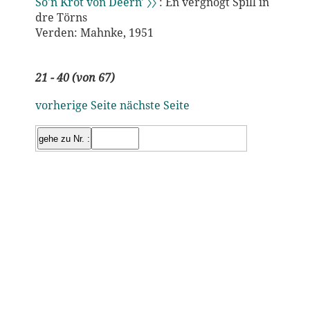
So'n Kröt von Deern' 〉〉
: En vergnögt Spill in
dre Törns
Verden: Mahnke, 1951
21 - 40 (von 67)
vorherige Seite
nächste Seite