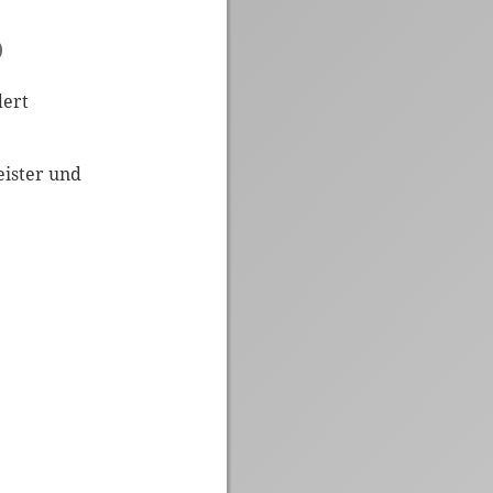
)
dert
eister und