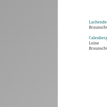
Lachendes
Braunschw
Calenberg
Leine
Braunschw